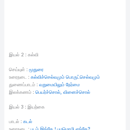
இயல் 2 : கல்வி
செய்யுள் :
மூதுரை
உரைநடை :
கல்விச்செல்வமும் பொருட்செல்வமும்
துணைப்பாடம் :
வறுமையிலும் நேர்மை
இலக்கணம் :
பெயர்ச்சொல், வினைச்சொல்
இயல் 3 : இயற்கை
பாடல் :
கடல்
உரைநடை :
படம் இங்கே ! பழமொழி எங்கே?